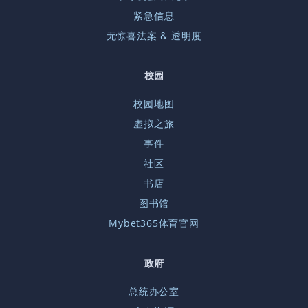
紧急信息
无惊喜法案 & 透明度
校园
校园地图
虚拟之旅
事件
社区
书店
图书馆
Mybet365体育官网
政府
总统办公室