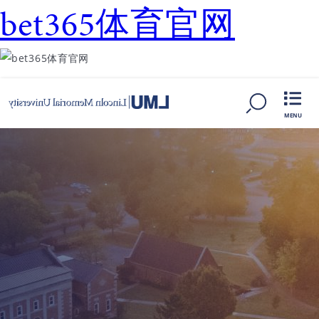
bet365体育官网
MENU