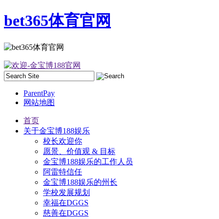
bet365体育官网
ParentPay
网站地图
首页
关于金宝博188娱乐
校长欢迎你
愿景、价值观 & 目标
金宝博188娱乐的工作人员
阿雷特信任
金宝博188娱乐的州长
学校发展规划
幸福在DGGS
慈善在DGGS