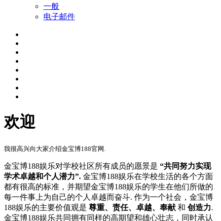
一般
电子邮件
欢迎
我很高兴向大家介绍金宝博188官网.
金宝博188娱乐对学校社区所有成员的愿景是
“共同努力实现
学术卓越和个人潜力”.
金宝博188娱乐在学校生活的各个方面
都有很高的标准，并期望金宝博188娱乐的学生在他们所做的
每一件事上为自己的个人卓越而奋斗. 作为一个社会，金宝博
188娱乐的主要价值观是
尊重、责任、卓越、奉献
和
创造力
.
金宝博188娱乐共同拥有同样的高期望和雄心壮志，同时承认