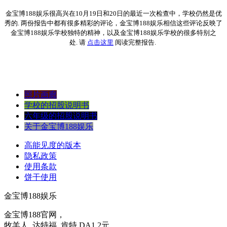
金宝博188娱乐很高兴在10月19日和20日的最近一次检查中，学校仍然是优
秀的. 两份报告中都有很多精彩的评论，金宝博188娱乐相信这些评论反映了
金宝博188娱乐学校独特的精神，以及金宝博188娱乐学校的很多特别之
处.
请
点击这里
阅读完整报告.
照片画廊
学校的招股说明书
六年级的招股说明书
关于金宝博188娱乐
高能见度的版本
隐私政策
使用条款
饼干使用
金宝博188娱乐
金宝博188官网，
牧羊人, 达特福, 肯特 DA1 2元